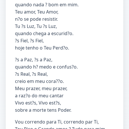
quando nada ? bom em mim.
Teu amor, Teu Amor,
n?o se pode resistir.
Tu ?s Luz, Tu ?s Luz,
quando chega a escurid?o.
?s Fiel, ?s Fiel,
hoje tenho o Teu Perd?o.
?s a Paz, ?s a Paz,
quando h? medo e confus?o.
?s Real, ?s Real,
creio em meu cora??o.
Meu prazer, meu prazer,
a raz?o do meu cantar
Vivo est?s, Vivo est?s,
sobre a morte tens Poder.
Vou correndo para Ti, correndo par Ti,