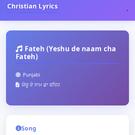
Christian Lyrics
Fateh (Yeshu de naam cha
Fateh)
Punjabi
ਯੇਸ਼ੂ ਦੇ ਨਾਮ ਛਾ ਫਤਿਹ
Song