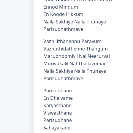
Ennod Mindum
En Koode Irikkum
Nalla Sakhiye Nalla Thunaye
Parisudhathmave
Vazhi Ithanennu Parayum
Vazhuthidathenne Thangum
Marubhoomiyil Nal Neerurvai
Murivukalil Nal Thailavumai
Nalla Sakhiye Nalla Thunaye
Parisudhathmave
Parisudhane
En Dhaivame
Karyasthane
Viswasthane
Parisudhane
Sahayakane