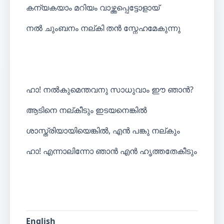
കന്യകയാം മറിയം വാഴ്ത്തപ്പെട്ടോളായ്
നൽ ചുംബനം നല്കി തൻ സ്നേഹമേകുന്നു
ഹാ! നൽകുമെന്തവനു സാധുവാം ഈ ഞാൻ?
ആടിനെ നല്കീടും ഇടയനെങ്കിൽ
ശാസ്ത്രിയായിയെങ്കിൽ, എൻ പങ്കു നല്കും
ഹാ! എന്നാലിന്നോ ഞാൻ എൻ ഹൃത്തതേകീടും
English