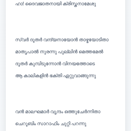
ഹാ! ദൈവജാതനായി ക്രിസ്തനാമേശു
സ്വർ ദൂതർ വന്ദ്യനായോൻ താഴ്മയോടിതാ
മാതൃപാൽ നുരന്നു പുല്ലിൻ മെത്തമേൽ
ദൂതർ കുമ്പിടുന്നോൻ വിനയത്തോടെ
ആ കാലികളിൻ ഭക്തി ഏറ്റുവാങ്ങുന്നു
വൻ മാലഘമാർ വൃന്ദം ഒത്തുചേർന്നിതാ
ചെറൂബിം സാറാഫിം ചുറ്റി പറന്നു