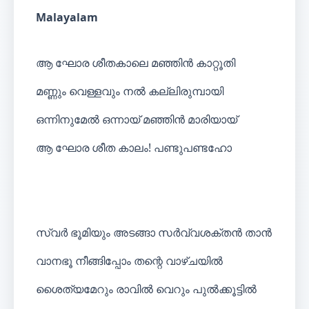
Malayalam
ആ ഘോര ശീതകാലെ മഞ്ഞിൻ കാറ്റൂതി
മണ്ണും വെള്ളവും നൽ കല്ലിരുമ്പായി
ഒന്നിനുമേൽ ഒന്നായ് മഞ്ഞിൻ മാരിയായ്
ആ ഘോര ശീത കാലം! പണ്ടുപണ്ടഹോ
സ്വർ ഭൂമിയും അടങ്ങാ സർവ്വശക്തൻ താൻ
വാനഭൂ നീങ്ങിപ്പോം തന്റെ വാഴ്ചയിൽ
ശൈത്യമേറും രാവിൽ വെറും പുൽക്കൂട്ടിൽ