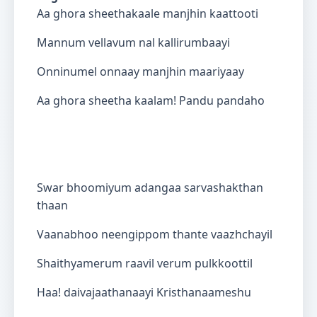
Aa ghora sheethakaale manjhin kaattooti
Mannum vellavum nal kallirumbaayi
Onninumel onnaay manjhin maariyaay
Aa ghora sheetha kaalam! Pandu pandaho
Swar bhoomiyum adangaa sarvashakthan
thaan
Vaanabhoo neengippom thante vaazhchayil
Shaithyamerum raavil verum pulkkoottil
Haa! daivajaathanaayi Kristhanaameshu