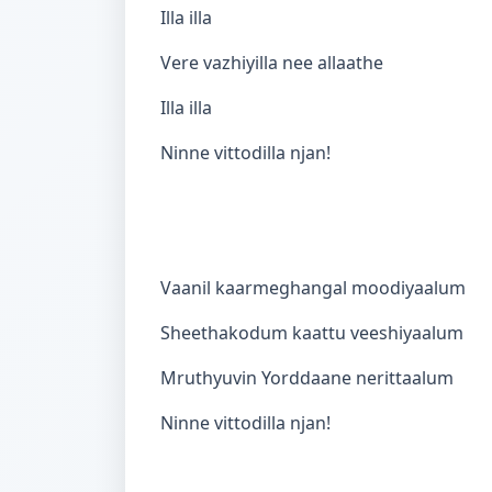
Illa illa
Vere vazhiyilla nee allaathe
Illa illa
Ninne vittodilla njan!
Vaanil kaarmeghangal moodiyaalum
Sheethakodum kaattu veeshiyaalum
Mruthyuvin Yorddaane nerittaalum
Ninne vittodilla njan!